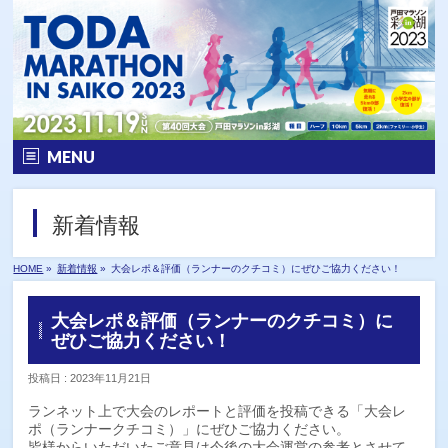
MENU
ホーム
新着情報
大会要項
HOME
»
新着情報
»
大会レポ＆評価（ランナーのクチコミ）にぜひご協力ください！
大会の特徴
大会レポ＆評価（ランナーのクチコミ）に
エントリー
ぜひご協力ください！
投稿日 : 2023年11月21日
コース&アクセス
ランネット上で大会のレポートと評価を投稿できる「大会レ
Q&A | お問い合わせ
ポ（ランナークチコミ）」にぜひご協力ください。
皆様からいただいたご意見は今後の大会運営の参考とさせて